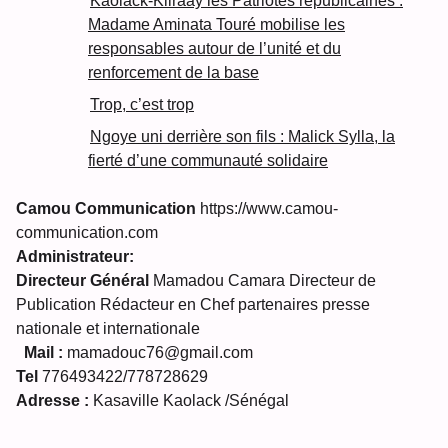
Kaolack-Kiiraay les Patriotes républicaines :
Madame Aminata Touré mobilise les
responsables autour de l’unité et du
renforcement de la base
Trop, c’est trop
Ngoye uni derrière son fils : Malick Sylla, la
fierté d’une communauté solidaire
Camou Communication
https://www.camou-
communication.com
Administrateur:
Directeur Général
Mamadou Camara Directeur de
Publication Rédacteur en Chef partenaires presse
nationale et internationale
Mail :
mamadouc76@gmail.com
Tel
776493422/778728629
Adresse :
Kasaville Kaolack /Sénégal