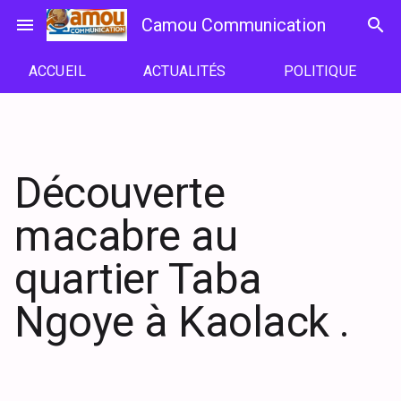
Passer
menu
Camou Communication
search
au
contenu
ACCUEIL
ACTUALITÉS
POLITIQUE
Découverte
macabre au
quartier Taba
Ngoye à Kaolack .