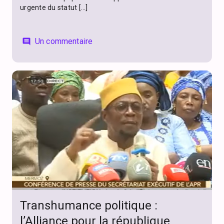
urgente du statut […]
Un commentaire
comment
Transhumance politique :
l’Alliance pour la république