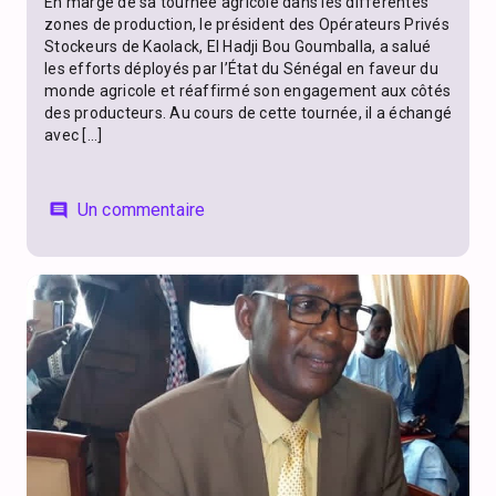
En marge de sa tournée agricole dans les différentes
zones de production, le président des Opérateurs Privés
Stockeurs de Kaolack, El Hadji Bou Goumballa, a salué
les efforts déployés par l’État du Sénégal en faveur du
monde agricole et réaffirmé son engagement aux côtés
des producteurs. Au cours de cette tournée, il a échangé
avec […]
Un commentaire
comment