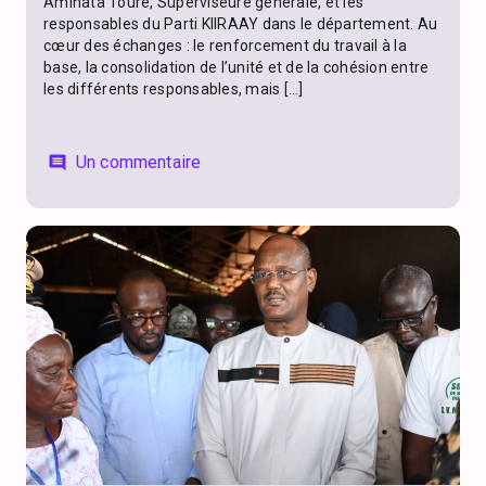
Aminata Touré, Superviseure générale, et les
responsables du Parti KIIRAAY dans le département. Au
cœur des échanges : le renforcement du travail à la
base, la consolidation de l’unité et de la cohésion entre
les différents responsables, mais […]
Un commentaire
comment