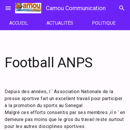
Passer
menu
Camou Communication
search
au
contenu
ACCUEIL
ACTUALITÉS
POLITIQUE
Football ANPS
Depuis des années, l ‘ Association Nationale de la
presse sportive fait un excellent travail pour participer
à la promotion du sports au Senegal .
Malgré ces efforts consentis par ses membres ,il n ‘ en
demeure pas moins que le gros du travail reste surtout
pour les autres disciplines sportives .