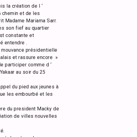
 la création de l ‘
n chemin et de les
érit Madame Mariama Sarr.
s son fief au quartier
est constante et
é entendre .
a mouvance présidentielle
galais et rassure encore »
 de participer comme d ‘
 Yakaar au soir du 25
appel du pied aux jeunes à
 que les embourbé et les
tère du president Macky de
réation de villes nouvelles
é.