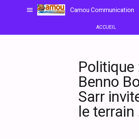
Passer
menu
Camou Communication
au
contenu
ACCUEIL
Politique
Benno Bo
Sarr invi
le terrain 