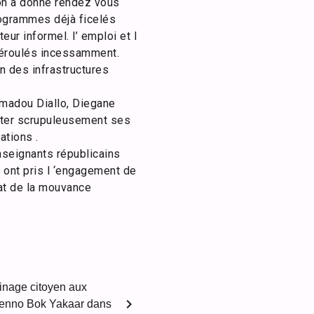
tion à donné rendez vous
rogrammes déjà ficelés
ur informel. l’ emploi et l
t déroulés incessamment.
n des infrastructures
Amadou Diallo, Diegane
cter scrupuleusement ses
ations .
enseignants républicains
 ont pris l ‘engagement de
dat de la mouvance
ainage citoyen aux
chevron_right
 Benno Bok Yakaar dans