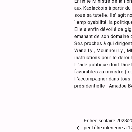
Enfin le Ministre de la Fo
aux Kaolackois à partir d
sous sa tutelle. Ils’ agit 
‘ employabilité, la politi
Elle a enfin dévoilé de gi
émanant de son domaine 
Ses proches à qui dirigen
Wane Ly , Mounirou Ly , M
instructions pour le déro
L ‘aile politique dont Dic
favorables au ministre ( 
l ‘accompagner dans tous l
présidentielle Amadou Ba
Entree scolaire 2023/
chevron_left
peut être inferieure à 