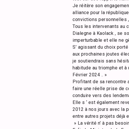
Je réitère son engagement 
alliance pour la républiqu
convictions personnelles 
Tous les intervenants au c
Dialegne à Kaolack , se son
imperturbable et elle ne g
S’ agissant du choix port
aux prochaines joutes élec
je soutiendrais sans hésita
habitude au triomphe et à 
Février 2024 .. »
Profitant de sa rencontre 
faire une réelle prise de 
conduire vers des lendem
Elle s ‘ est également rev
2012 à nos jours avec la pro
entre autres projets déjà e
» La vérité n’ à pas besoi