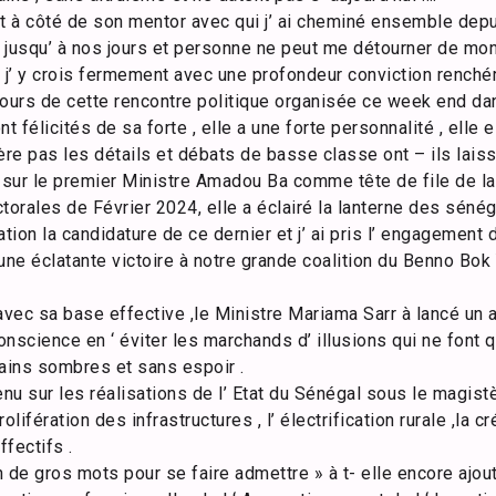
à côté de son mentor avec qui j’ ai cheminé ensemble depuis
e jusqu’ à nos jours et personne ne peut me détourner de mo
, j’ y crois fermement avec une profondeur conviction rench
ours de cette rencontre politique organisée ce week end dan
t félicités de sa forte , elle a une forte personnalité , elle 
ère pas les détails et débats de basse classe ont – ils laiss
é sur le premier Ministre Amadou Ba comme tête de file de l
torales de Février 2024, elle a éclairé la lanterne des séné
tion la candidature de ce dernier et j’ ai pris l’ engagement
une éclatante victoire à notre grande coalition du Benno Bok
avec sa base effective ,le Ministre Mariama Sarr à lancé un 
conscience en ‘ éviter les marchands d’ illusions qui ne font
ains sombres et sans espoir .
enu sur les réalisations de l’ Etat du Sénégal sous le magis
lifération des infrastructures , l’ électrification rurale ,la c
ffectifs .
n de gros mots pour se faire admettre » à t- elle encore ajout