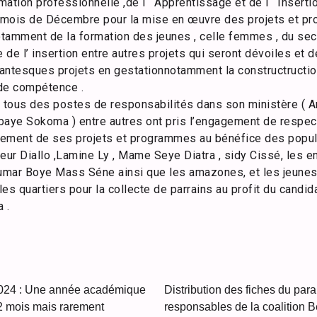
rmation professionnelle ,de l ‘ Apprentissage et de l ‘ Inser
u mois de Décembre pour la mise en œuvre des projets et p
notamment de la formation des jeunes , celle femmes , du secte
que de l’ insertion entre autres projets qui seront dévoiles e
gantesques projets en gestationnotamment la constructructio
de compétence .
t tous des postes de responsabilités dans son ministère ( 
baye Sokoma ) entre autres ont pris l’engagement de respe
ulement de ses projets et programmes au bénéfice des popul
eteur Diallo ,Lamine Ly , Mame Seye Diatra , sidy Cissé, les 
oumar Boye Mass Séne ainsi que les amazones, et les jeunes
es quartiers pour la collecte de parrains au profit du candi
 .
2024 : Une année académique
Distribution des fiches du par
12 mois mais rarement
responsables de la coalition