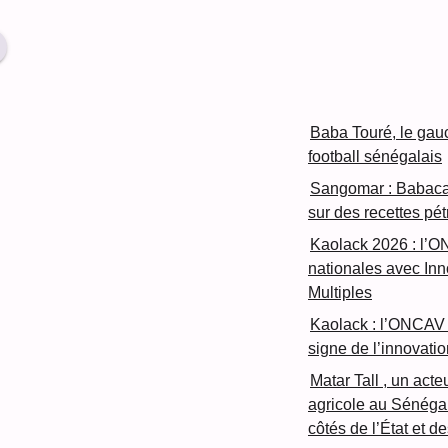
Baba Touré, le gau
football sénégalais
Sangomar : Babacar
sur des recettes pét
Kaolack 2026 : l’O
nationales avec In
Multiples
Kaolack : l’ONCAV 
signe de l’innovatio
Matar Tall , un acte
agricole au Sénéga
côtés de l’État et d