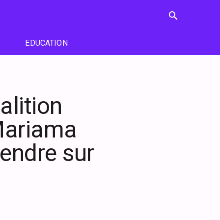
search
EDUCATION
alition
Mariama
cendre sur