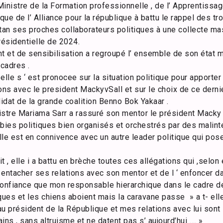
istre de la Formation professionnelle , de l’ Apprentissage 
ique de l’ Alliance pour la république à battu le rappel des t
rtan ses proches collaborateurs politiques à une collecte ma
résidentielle de 2024.
 et de sensibilisation a regroupé l’ ensemble de son état ma
 cadres .
elle s ‘ est pronocee sur la situation politique pour apport
tions avec le president MackyvSall et sur le choix de ce derni
dat de la grande coalition Benno Bok Yakaar .
tre Mariama Sarr a rassuré son mentor le président Macky 
bbies politiques bien organisés et orchestrés par des malin
elle est en connivence avec un autre leader politique qui pos
 dit , elle i a battu en brèche toutes ces allégations qui ,selo
‘ entacher ses relations avec son mentor et de l ‘ enfoncer da
a confiance que mon responsable hierarchique dans le cadre d
ques et les chiens aboient mais la caravane passe » a t- ell
au président de la République et mes relations avec lui son
ins , sans altruisme et ne datent pas s’ aujourd’hui …. »