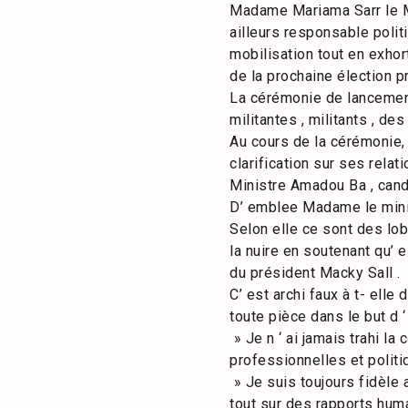
Madame Mariama Sarr le Min
ailleurs responsable polit
mobilisation tout en exho
de la prochaine élection p
La cérémonie de lancement
militantes , militants , des
Au cours de la cérémonie, 
clarification sur ses rela
Ministre Amadou Ba , candi
D’ emblee Madame le minis
Selon elle ce sont des lo
la nuire en soutenant qu’ 
du président Macky Sall .
C’ est archi faux à t- elle
toute pièce dans le but d 
» Je n ‘ ai jamais trahi l
professionnelles et politi
» Je suis toujours fidèle 
tout sur des rapports huma