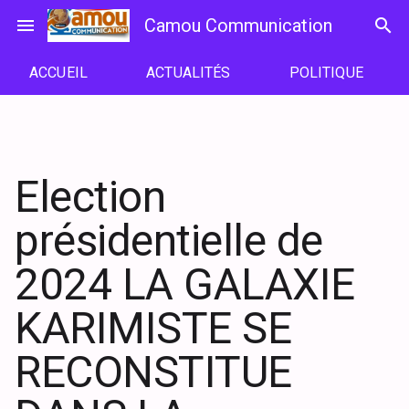
Passer
menu
Camou Communication
search
au
contenu
ACCUEIL
ACTUALITÉS
POLITIQUE
Election
présidentielle de
2024 LA GALAXIE
KARIMISTE SE
RECONSTITUE