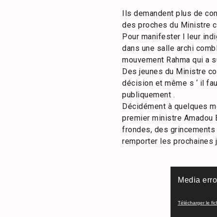
Ils demandent plus de con
des proches du Ministre 
Pour manifester l leur ind
dans une salle archi comb
mouvement Rahma qui a sus
Des jeunes du Ministre co
décision et même s ‘ il fau
publiquement .
Décidément à quelques mois
premier ministre Amadou Bâ
frondes, des grincements d
remporter les prochaines j
Lecteur
Media erro
vidéo
Télécharger le f