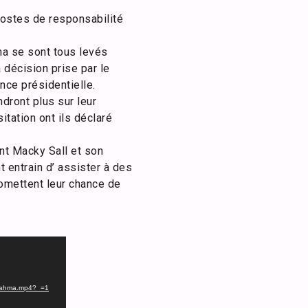
postes de responsabilité
ma se sont tous levés
décision prise par le
ce présidentielle.
dront plus sur leur
sitation ont ils déclaré
ent Macky Sall et son
 entrain d’ assister à des
romettent leur chance de
lyRahma.mp4?_=1