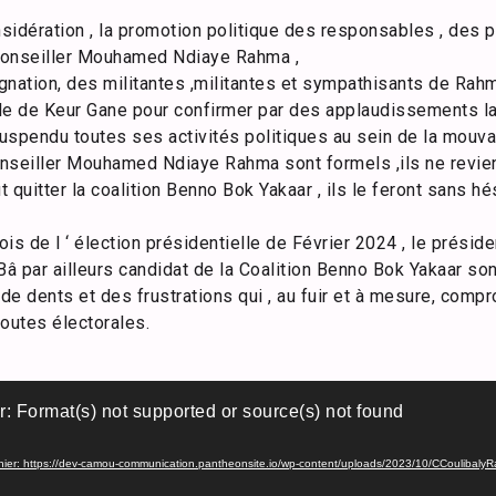
sidération , la promotion politique des responsables , des 
conseiller Mouhamed Ndiaye Rahma ,
ignation, des militantes ,militantes et sympathisants de Rah
le de Keur Gane pour confirmer par des applaudissements la 
pendu toutes ses activités politiques au sein de la mouvan
nseiller Mouhamed Ndiaye Rahma sont formels ,ils ne revien
t quitter la coalition Benno Bok Yakaar , ils le feront sans hé
 de l ‘ élection présidentielle de Février 2024 , le présid
 par ailleurs candidat de la Coalition Benno Bok Yakaar sont
e dents et des frustrations qui , au fuir et à mesure, comp
outes électorales.
r: Format(s) not supported or source(s) not found
ichier: https://dev-camou-communication.pantheonsite.io/wp-content/uploads/2023/10/CCouliba