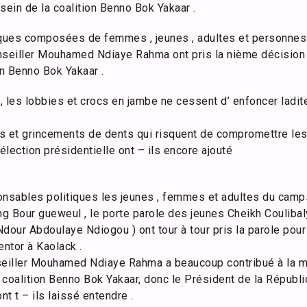
sein de la coalition Benno Bok Yakaar .
iques composées de femmes , jeunes , adultes et personnes
nseiller Mouhamed Ndiaye Rahma ont pris la nième décision d
on Benno Bok Yakaar .
s, les lobbies et crocs en jambe ne cessent d’ enfoncer ladit
s et grincements de dents qui risquent de compromettre les
lection présidentielle ont – ils encore ajouté
ponsables politiques les jeunes , femmes et adultes du ca
g Bour gueweul , le porte parole des jeunes Cheikh Coulibal
dour Abdoulaye Ndiogou ) ont tour à tour pris la parole pour 
entor à Kaolack .
seiller Mouhamed Ndiaye Rahma a beaucoup contribué à la mas
a coalition Benno Bok Yakaar, donc le Président de la Républ
nt t – ils laissé entendre .