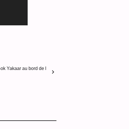
Bok Yakaar au bord de l
chevron_right