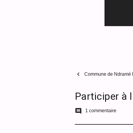
chevron_left
Commune de Ndramé 
Participer à 
comment
1 commentaire