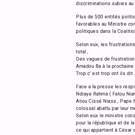
discriminations subies au 
Plus de 500 entités polit
favorables au Ministre co
politiques dans la Coaliti
Selon eux, les frustration
total ,
Des vagues de frustration
Amadou Ba à la prochaine é
Trop c’ est trop ont ils dit .
Face a la presse les res
Ndiaye Rahma ( Fatou Nian
Aliou Cissé Niass , Pape N
colossal abattu par leur m
Selon eux le ministre con
pour la république et de l
ce qui appartient à César o