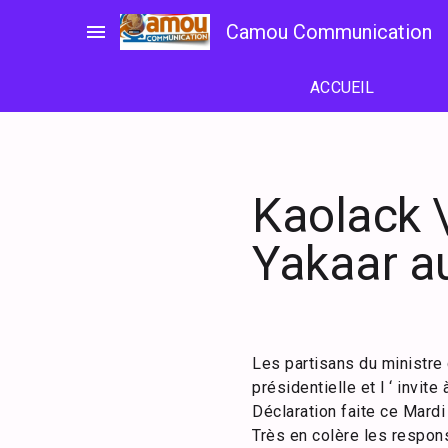
Passer
menu
Camou Communication
au
contenu
ACCUEIL
Kaolack \
Yakaar au
Les partisans du ministre
présidentielle et l ‘ invite
Déclaration faite ce Mard
Très en colère les respon