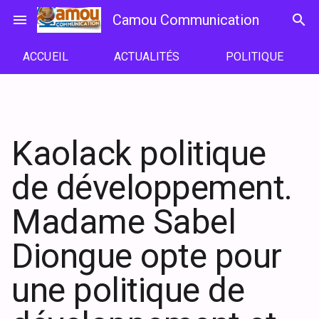
Passer
menu
Camou Communication
search
au
contenu
ACCUEIL
ACTUALITÉS
POLITIQUE
Kaolack politique
de développement.
Madame Sabel
Diongue opte pour
une politique de