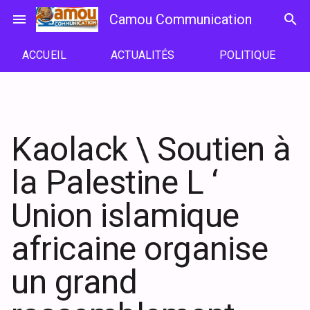
Passer
menu
Camou Communication
search
au
contenu
ACCUEIL
ACTUALITÉS
POLITIQUE
Kaolack \ Soutien à
la Palestine L ‘
Union islamique
africaine organise
un grand