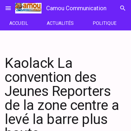
Passer
menu
Camou Communication
search
au
contenu
ACCUEIL
ACTUALITÉS
POLITIQUE
Kaolack La
convention des
Jeunes Reporters
de la zone centre a
levé la barre plus