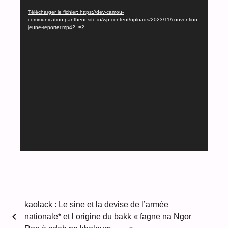
Télécharger le fichier: https://dev-camou-
communication.pantheonsite.io/wp-content/uploads/2023/11/convention-
jeune-reporter.mp4?_=2
kaolack : Le sine et la devise de l’armée
chevron_left
nationale* et l origine du bakk « fagne na Ngor