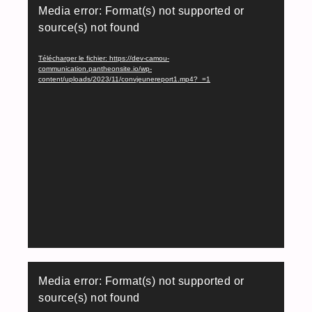
Media error: Format(s) not supported or
vidéo
source(s) not found
Télécharger le fichier: https://dev-camou-
communication.pantheonsite.io/wp-
content/uploads/2023/11/convjeunereport1.mp4?_=1
Lecteur
Media error: Format(s) not supported or
vidéo
source(s) not found