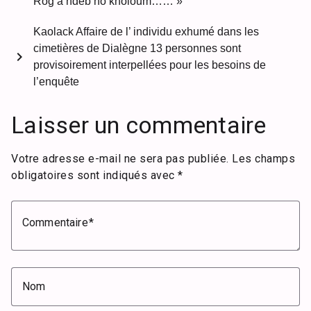
Rog à ndeb no kholoum…… »
Kaolack Affaire de l’ individu exhumé dans les
cimetières de Dialègne 13 personnes sont
chevron_right
provisoirement interpellées pour les besoins de
l’enquête
Laisser un commentaire
Votre adresse e-mail ne sera pas publiée.
Les champs
obligatoires sont indiqués avec
*
Commentaire
Nom