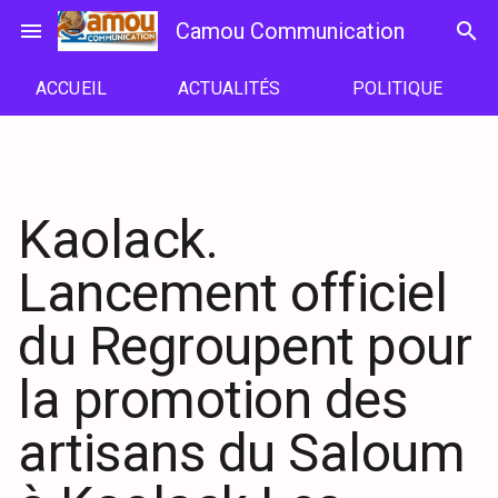
Passer
menu
Camou Communication
search
au
contenu
ACCUEIL
ACTUALITÉS
POLITIQUE
Kaolack.
Lancement officiel
du Regroupent pour
la promotion des
artisans du Saloum