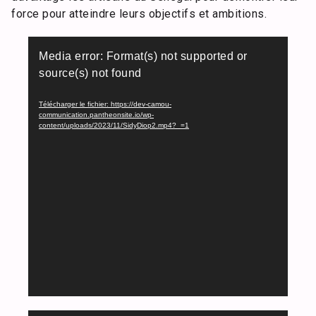
force pour atteindre leurs objectifs et ambitions.
Lecteur
Media error: Format(s) not supported or
vidéo
source(s) not found
Télécharger le fichier: https://dev-camou-
communication.pantheonsite.io/wp-
content/uploads/2023/11/SidyDiop2.mp4?_=1