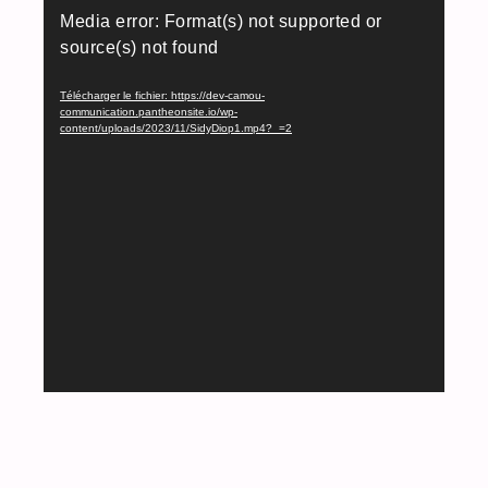
Lecteur
Media error: Format(s) not supported or
vidéo
source(s) not found
Télécharger le fichier: https://dev-camou-
communication.pantheonsite.io/wp-
content/uploads/2023/11/SidyDiop1.mp4?_=2