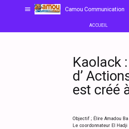
Passer
menu
Camou Communication
au
contenu
ACCUEIL
Kaolack :
d’ Action
est créé 
Objectif ; Élire Amadou Ba
Le coordonnateur El Hadji