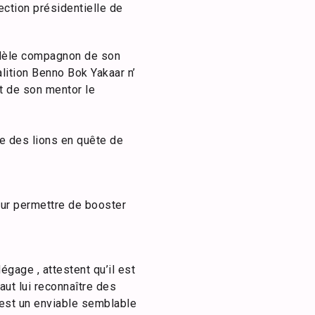
ection présidentielle de
idèle compagnon de son
alition Benno Bok Yakaar n’
t de son mentor le
me des lions en quête de
eur permettre de booster
égage , attestent qu’il est
aut lui reconnaître des
 est un enviable semblable