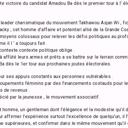
te victoire du candidat Amadou Ba dès le premier tour à l’ él
e leader charismatique du mouvement Takhawou Asjan Wi , f
cky , cet homme d’affaire et potentiel allié de la Grande Co
moyens colossaux pour relever les défis politiques au profi
il l ‘ a toujours fait .
 contexte contexte politique oblige .
à affûté leurs armes et prêts a se battre sur le terrain com
a dès le 1er tour aux prochaines joutes électorales.
pour ses appuis constants aux personnes vulnérables .
groupements féminins par des financements costauds pour l
es de revenus .
écié par la jeunesse , le mouvement associatif .
et homme, un gentleman dont l’élégance et la modestie qu’il d
 affirmer l’expérience surtout l’excellence de quelqu’un, il f
me supérieures, et confirmer dans le même mouvement qu’il