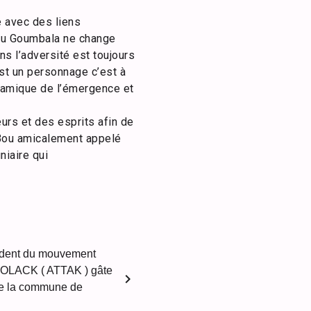
 avec des liens
Bou Goumbala ne change
s l’adversité est toujours
est un personnage c’est à
 dynamique de l’émergence et
urs et des esprits afin de
 Bou amicalement appelé
niaire qui
ident du mouvement
ACK ( ATTAK ) gâte
chevron_right
e la commune de