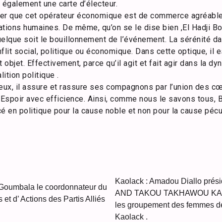
t également une carte d’électeur.
aler que cet opérateur économique est de commerce agréable
ations humaines. De même, qu’on se le dise bien ,El Hadji 
elque soit le bouillonnement de l’événement. La sérénité dan
flit social, politique ou économique. Dans cette optique, il 
t et objet. Effectivement, parce qu’il agit et fait agir dans la
ition politique .
eux, il assure et rassure ses compagnons par l’union des cœ
l’Espoir avec efficience. Ainsi, comme nous le savons tous,
é en politique pour la cause noble et non pour la cause pécu
Kaolack : Amadou Diallo prés
 Goumbala le coordonnateur du
AND TAKOU TAKHAWOU KAOL
et d’ Actions des Partis Alliés
les groupement des femmes d
Kaolack .