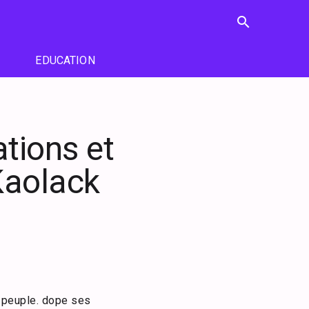
search
EDUCATION
tions et
 Kaolack
 peuple. dope ses