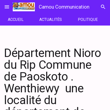
Passer
menu
Camou Communication
search
au
contenu
ACCUEIL
ACTUALITÉS
POLITIQUE
Département Nioro
du Rip Commune
de Paoskoto .
Wenthiewy une
localité du