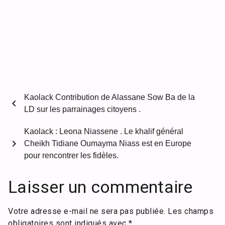
Kaolack Contribution de Alassane Sow Ba de la
chevron_left
LD sur les parrainages citoyens .
Kaolack : Leona Niassene . Le khalif général
chevron_right
Cheikh Tidiane Oumayma Niass est en Europe
pour rencontrer les fidèles.
Laisser un commentaire
Votre adresse e-mail ne sera pas publiée.
Les champs
obligatoires sont indiqués avec
*