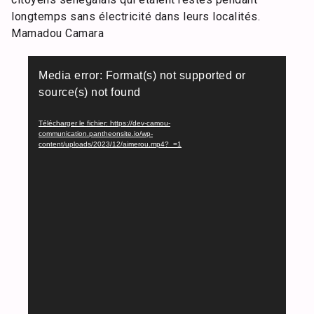
longtemps sans électricité dans leurs localités.
Mamadou Camara
Lecteur
Media error: Format(s) not supported or
vidéo
source(s) not found
Télécharger le fichier: https://dev-camou-
communication.pantheonsite.io/wp-
content/uploads/2023/12/aimerou.mp4?_=1