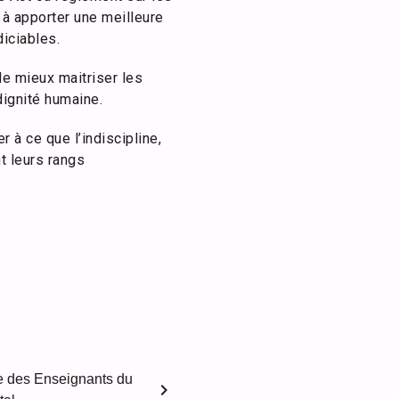
 à apporter une meilleure
diciables.
de mieux maitriser les
 dignité humaine.
 à ce que l’indiscipline,
t leurs rangs
le des Enseignants du
chevron_right