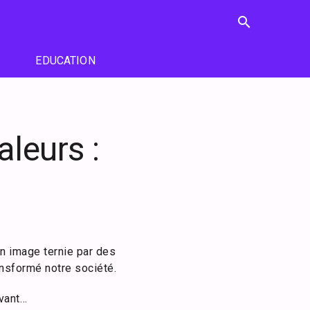
search
EDUCATION
aleurs :
son image ternie par des
nsformé notre société.
avant…