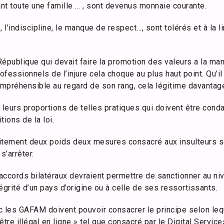
nt toute une famille … , sont devenus monnaie courante.
 l’indiscipline, le manque de respect…, sont tolérés et à la l
épublique qui devait faire la promotion des valeurs a la ma
fessionnels de l’injure cela choque au plus haut point. Qu’il 
ompréhensible au regard de son rang, cela légitime davantage 
à leurs proportions de telles pratiques qui doivent être co
ions de la loi.
traitement deux poids deux mesures consacré aux insulteurs s
s’arrêter.
 accords bilatéraux devraient permettre de sanctionner au nive
tégrité d’un pays d’origine ou à celle de ses ressortissants.
 les GAFAM doivent pouvoir consacrer le principe selon lequ
être illégal en ligne » tel que consacré par le Digital Servic