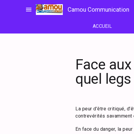
Passer
menu
Camou Communication
au
contenu
ACCUEIL
Face aux 
quel legs
La peur d’être critiqué, d’
contrevérités savamment o
En face du danger, la peur