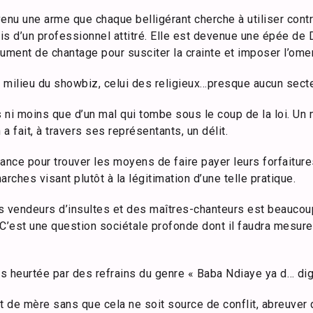
evenu une arme que chaque belligérant cherche à utiliser cont
iais d’un professionnel attitré. Elle est devenue une épée 
ument de chantage pour susciter la crainte et imposer l’omer
e milieu du showbiz, celui des religieux…presque aucun secte
us ni moins que d’un mal qui tombe sous le coup de la loi. Un 
 a fait, à travers ses représentants, un délit.
liance pour trouver les moyens de faire payer leurs forfaiture
ches visant plutôt à la légitimation d’une telle pratique.
s vendeurs d’insultes et des maîtres-chanteurs est beaucou
. C’est une question sociétale profonde dont il faudra mesure
s heurtée par des refrains du genre « Baba Ndiaye ya d… dig
t de mère sans que cela ne soit source de conflit, abreuver 