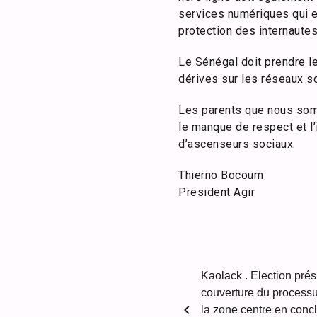
services numériques qui es
protection des internautes
Le Sénégal doit prendre le
dérives sur les réseaux soc
Les parents que nous somme
le manque de respect et l’
d’ascenseurs sociaux.
Thierno Bocoum
President Agir
Kaolack . Election prés
couverture du processus
chevron_left
la zone centre en conc