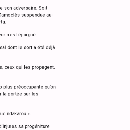
re son adversaire. Soit
de Damoclès suspendue au-
ta.
ur n’est épargné.
mal dont le sort a été déjà
s, ceux qui les propagent,
p plus préoccupante qu’on
r la portée sur les
ue ndakarou ».
d’injures sa progéniture