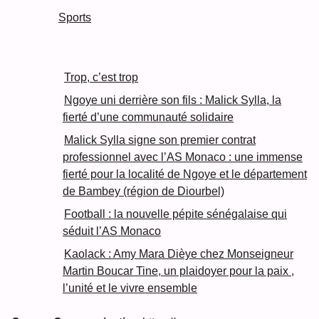
Sports
Trop, c’est trop
Ngoye uni derrière son fils : Malick Sylla, la
fierté d’une communauté solidaire
Malick Sylla signe son premier contrat
professionnel avec l’AS Monaco : une immense
fierté pour la localité de Ngoye et le département
de Bambey (région de Diourbel)
Football : la nouvelle pépite sénégalaise qui
séduit l’AS Monaco
Kaolack : Amy Mara Dièye chez Monseigneur
Martin Boucar Tine, un plaidoyer pour la paix ,
l’unité et le vivre ensemble