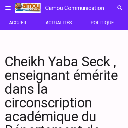
Passer
menu
Camou Communication
search
au
contenu
ACCUEIL
ACTUALITÉS
POLITIQUE
Cheikh Yaba Seck ,
enseignant émérite
dans la
circonscription
académique du