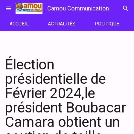
Passer
menu
Camou Communication
search
au
contenu
ACCUEIL
ACTUALITÉS
POLITIQUE
Élection
présidentielle de
Février 2024,le
président Boubacar
Camara obtient un