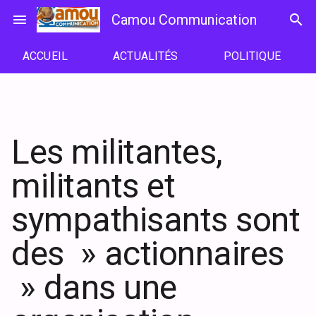
Passer
menu
Camou Communication
search
au
contenu
ACCUEIL
ACTUALITÉS
POLITIQUE
Les militantes,
militants et
sympathisants sont
des » actionnaires
» dans une