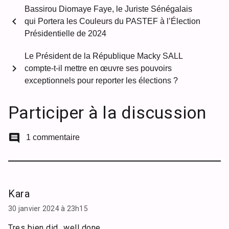
Bassirou Diomaye Faye, le Juriste Sénégalais
chevron_left
qui Portera les Couleurs du PASTEF à l’Élection
Présidentielle de 2024
Le Président de la République Macky SALL
chevron_right
compte-t-il mettre en œuvre ses pouvoirs
exceptionnels pour reporter les élections ?
Participer à la discussion
comment
1 commentaire
Kara
30 janvier 2024 à 23h15
Tres bien did…well done..