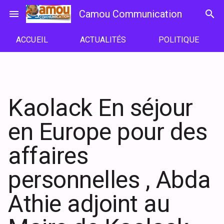
Passer
menu
Camou Communication
search
au
contenu
ACCUEIL
ACTUALITÉS
POLITIQUE
Kaolack En séjour
en Europe pour des
affaires
personnelles , Abda
Athie adjoint au