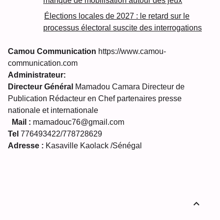
manque de mobilisation autour des jeux
Élections locales de 2027 : le retard sur le
processus électoral suscite des interrogations
Camou Communication
https://www.camou-
communication.com
Administrateur:
Directeur Général
Mamadou Camara Directeur de
Publication Rédacteur en Chef partenaires presse
nationale et internationale
Mail :
mamadouc76@gmail.com
Tel
776493422/778728629
Adresse :
Kasaville Kaolack /Sénégal
expand_less