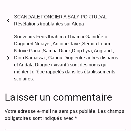
SCANDALE FONCIER A SALY PORTUDAL –
chevron_left
Révélations troublantes sur Atepa
Souvenirs Feus Ibrahima Thiam « Gaindée « ,
Dagobert Ndiaye , Antoine Taye ,Sémou Loum ,
Ndoye Gana ,Samba Diack,Diop Lyra, Angrand ,
chevron_right
Diop Kamassa , Gabou Diop entre autres disparus
et Andala Diagne ( vivant ) sont des noms qui
méritent d ‘être rappelés dans les établissements
scolaires.
Laisser un commentaire
Votre adresse e-mail ne sera pas publiée.
Les champs
obligatoires sont indiqués avec
*