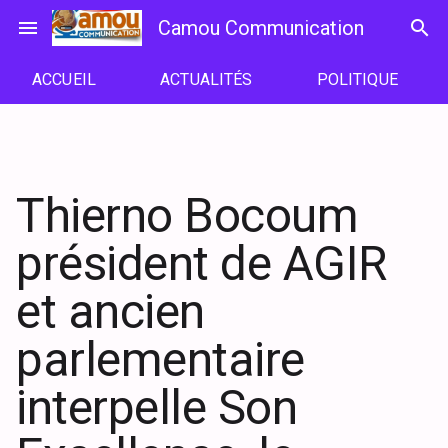
Passer
menu
Camou Communication
search
au
contenu
ACCUEIL
ACTUALITÉS
POLITIQUE
Thierno Bocoum
président de AGIR
et ancien
parlementaire
interpelle Son