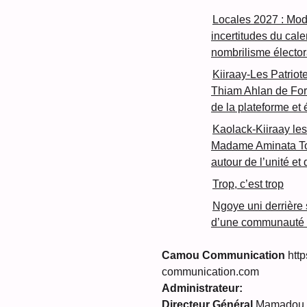
Locales 2027 : Mod
incertitudes du cal
nombrilisme élector
Kiiraay-Les Patriot
Thiam Ahlan de For
de la plateforme et
Kaolack-Kiiraay les
Madame Aminata Tou
autour de l’unité et
Trop, c’est trop
Ngoye uni derrière so
d’une communauté s
Camou Communication
http
communication.com
Administrateur:
Directeur Général
Mamadou C