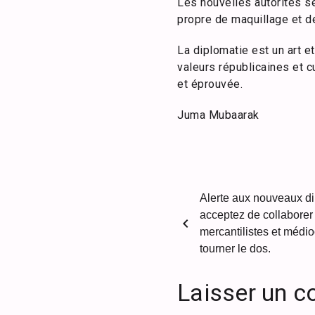
Les nouvelles autorités sé
propre de maquillage et de
La diplomatie est un art 
valeurs républicaines et c
et éprouvée.
Juma Mubaarak
Alerte aux nouveaux di
acceptez de collaborer 
chevron_left
mercantilistes et médio
tourner le dos.
Laisser un 