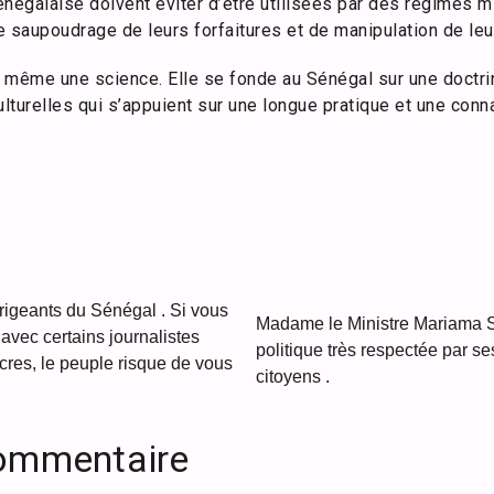
négalaise doivent éviter d’être utilisées par des régimes mi
 saupoudrage de leurs forfaitures et de manipulation de leu
et même une science. Elle se fonde au Sénégal sur une doctr
ulturelles qui s’appuient sur une longue pratique et une con
rigeants du Sénégal . Si vous
Madame le Ministre Mariama S
avec certains journalistes
politique très respectée par se
cres, le peuple risque de vous
citoyens .
commentaire