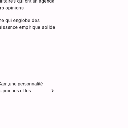
litaires qui ont un agenda
rs opinions.
ine qui englobe des
naissance empirique solide
arr ,une personnalité
chevron_right
s proches et les