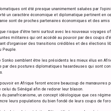
lomatiques ont été presque unanimement saluées par l’opini
porté un caractère économique et diplomatique pertinent en c
tanie sont de proches partenaires économiques et des amis
ue risque d’être terni surtout avec les nouveaux voyages o
untes militaires qui ont accédé au pouvoir par des coups d’é
ant d’organiser des transitions crédibles et des élections l
u Peuple.
onko semblent être les présidents les mieux élus en Afriq
 par des postures diplomatiques hasardeuses qui sont contr
s.
 pouvoir en Afrique feront encore beaucoup de manœuvres p
celui du Sénégal afin de redorer leur blason.
om du panafricanisme, un concept idéologique que ces régime
incre leurs populations du bien fondé de leurs coups de forc