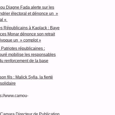
ou Diagne Fada alerte sur les
endrier électoral et dénonce un »
al «
es Républicains à Kaolack : Baye
ces Monar dénonce son retrait
 évoque un » complot »
 Patriotes républicaines :
ré mobilise les responsables
 du renforcement de la base
n fils : Malick Sylla, la fierté
olidaire
s://www.camou-
amara Directeur de Publication