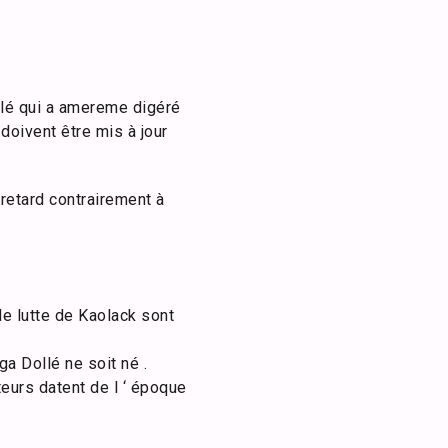
llé qui a amereme digéré
doivent être mis à jour
retard contrairement à
 lutte de Kaolack sont
a Dollé ne soit né .
eurs datent de l ‘ époque