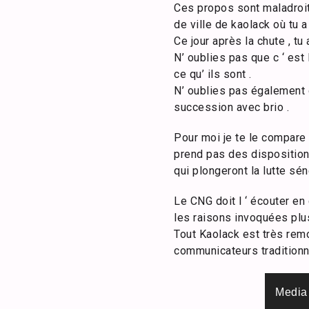
Ces propos sont maladroits
de ville de kaolack où tu 
Ce jour après la chute , t
N’ oublies pas que c ‘ es
ce qu’ ils sont .
N’ oublies pas également 
succession avec brio .
Pour moi je te le compare 
prend pas des disposition
qui plongeront la lutte sén
Le CNG doit l ‘ écouter e
les raisons invoquées plus
Tout Kaolack est très rem
communicateurs traditionn
Lecteur
Media 
vidéo