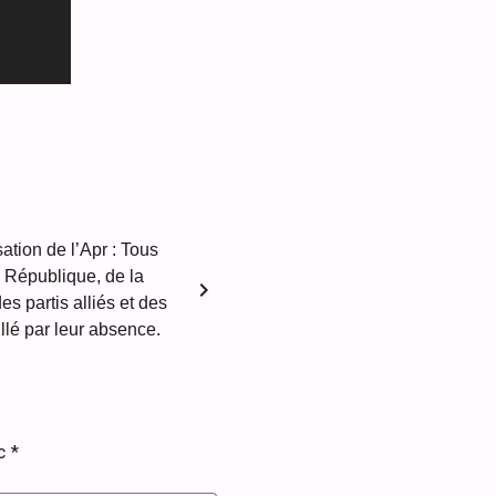
ation de l’Apr : Tous
la République, de la
chevron_right
s partis alliés et des
llé par leur absence.
ec
*