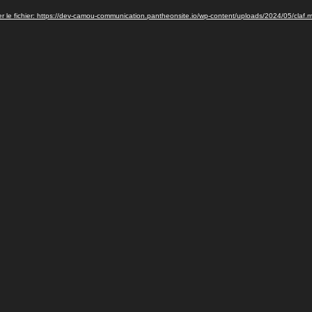
r le fichier: https://dev-camou-communication.pantheonsite.io/wp-content/uploads/2024/05/claf