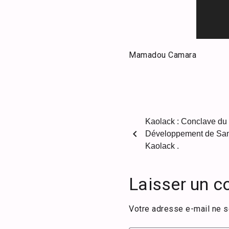
Mamadou Camara
Kaolack : Conclave du 
chevron_left
Développement de Santé
Kaolack .
Laisser un 
Votre adresse e-mail ne s