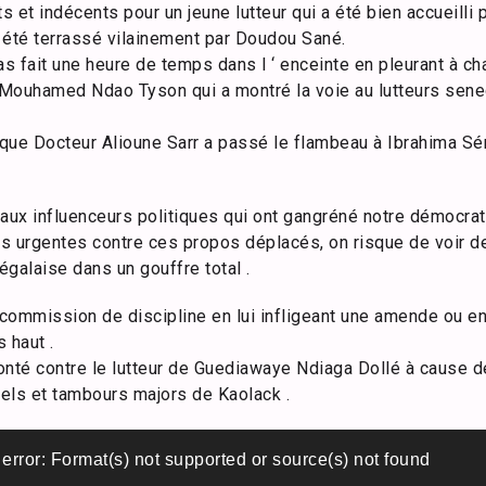
 et indécents pour un jeune lutteur qui a été bien accueilli
a été terrassé vilainement par Doudou Sané.
u as fait une heure de temps dans l ‘ enceinte en pleurant à 
t Mouhamed Ndao Tyson qui a montré la voie au lutteurs sen
que Docteur Alioune Sarr a passé le flambeau à Ibrahima Sén
aux influenceurs politiques qui ont gangréné notre démocrati
s urgentes contre ces propos déplacés, on risque de voir de
égalaise dans un gouffre total .
n commission de discipline en lui infligeant une amende ou 
 haut .
onté contre le lutteur de Guediawaye Ndiaga Dollé à cause de
els et tambours majors de Kaolack .
error: Format(s) not supported or source(s) not found