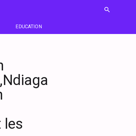
search
EDUCATION
n
 ,Ndiaga
n
 les