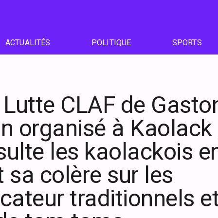
ACTUALITÉS
POLITIQUE
SPORTS
. Lutte CLAF de Gasto
n organisé à Kaolack
nsulte les kaolackois e
 sa colère sur les
teur traditionnels et