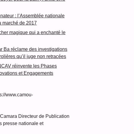
inateur : l’Assemblée nationale
u marché de 2017
cher magique qui a enchanté le
 Ba réclame des investigations
rolières qu’il juge non retracées
NCAV réinvente les Phases
novations et Engagements
s://www.camou-
amara Directeur de Publication
 presse nationale et