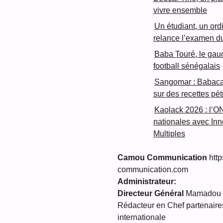
vivre ensemble
Un étudiant, un ord
relance l’examen d
Baba Touré, le gau
football sénégalais
Sangomar : Babacar
sur des recettes pét
Kaolack 2026 : l’O
nationales avec In
Multiples
Camou Communication
http
communication.com
Administrateur:
Directeur Général
Mamadou C
Rédacteur en Chef partenaires
internationale