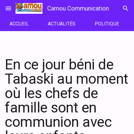
Passer
menu
Camou Communication
search
au
contenu
ACCUEIL
ACTUALITÉS
POLITIQUE
En ce jour béni de
Tabaski au moment
où les chefs de
famille sont en
communion avec