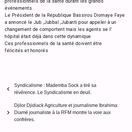
professionnels de la santé durant les grands
événements.
Le Président de la République Bassirou Diomaye Faye
a annoncé le Jub ,Jubbal ,Jubanti pour appeler à un
changement de comportent mais les agents se l’
hôpital était déjà dans cette dynamique
Ces professionnels de la santé doivent être
félicités et honorés
Syndicalisme : Mademba Sock a tiré sa
chevron_left
révérence. Le Syndicalisme en deuil.
Djilor Djidiack Agriculture et journalisme Ibrahima
chevron_right
Diamé journaliste à la RFM montre la voie aux
confrères.