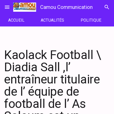
Passer
menu
Camou Communication
search
au
contenu
ACCUEIL
ACTUALITÉS
POLITIQUE
Kaolack Football \
Diadia Sall ,l’
entraîneur titulaire
de l’ équipe de
football de l’ As