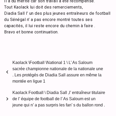
Il a du mérite car son travail a été récompensé.
Tout Kaolack lui doit des remerciements,
Diadia Sall l’ un des plus jeunes entraîneurs de football
du Sénégal n’ a pas encore montré toutes ses
capacités, il lui reste encore du chemin à faire .
Bravo et bonne continuation.
Kaolack \Football \National 1 \ L’ As Saloum
sacrée championne nationale de la nationale une
chevron_left
. Les protégés de Diadia Sall assure en même la
montée en ligue 1
Kaolack Football \ Diadia Sall ,l’ entraîneur titulaire
chevron_right
de l’ équipe de football de l’ As Saloum est un
jeune qui n’ a pas surpris les fan’ s du ballon rond .