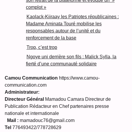
son retrait de la plateforme et évoque un »
complot »
Kaolack-Kiiraay les Patriotes républicaines :
Madame Aminata Touré mobilise les
responsables autour de l’unité et du
renforcement de la base
Trop, c’est trop
Ngoye uni derrière son fils : Malick Sylla, la
fierté d’une communauté solidaire
Camou Communication
https://www.camou-
communication.com
Administrateur:
Directeur Général
Mamadou Camara Directeur de
Publication Rédacteur en Chef partenaires presse
nationale et internationale
Mail :
mamadouc76@gmail.com
Tel
776493422/778728629