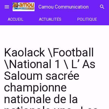
Passer
menu
Camou Communication
search
au
contenu
ACCUEIL
ACTUALITÉS
POLITIQUE
Kaolack \Football
\National 1 \ L’ As
Saloum sacrée
championne
nationale de la