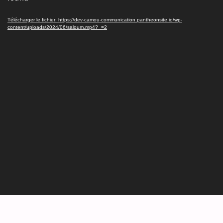
Télécharger le fichier: https://dev-camou-communication.pantheonsite.io/wp-
content/uploads/2024/06/saloum.mp4?_=2