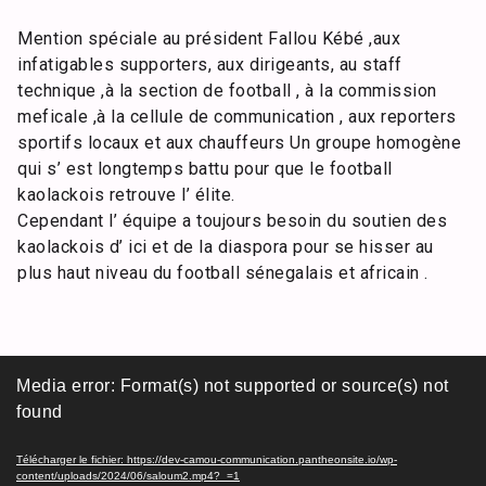
Mention spéciale au président Fallou Kébé ,aux
infatigables supporters, aux dirigeants, au staff
technique ,à la section de football , à la commission
meficale ,à la cellule de communication , aux reporters
sportifs locaux et aux chauffeurs Un groupe homogène
qui s’ est longtemps battu pour que le football
kaolackois retrouve l’ élite.
Cependant l’ équipe a toujours besoin du soutien des
kaolackois d’ ici et de la diaspora pour se hisser au
plus haut niveau du football sénegalais et africain .
Lecteur
Media error: Format(s) not supported or source(s) not
vidéo
found
Télécharger le fichier: https://dev-camou-communication.pantheonsite.io/wp-
content/uploads/2024/06/saloum2.mp4?_=1