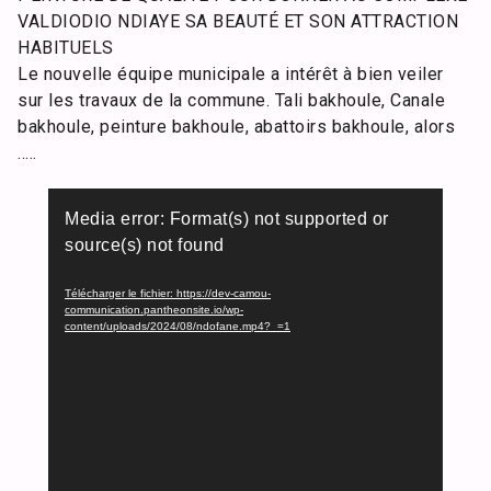
VALDIODIO NDIAYE SA BEAUTÉ ET SON ATTRACTION
HABITUELS
Le nouvelle équipe municipale a intérêt à bien veiler
sur les travaux de la commune. Tali bakhoule, Canale
bakhoule, peinture bakhoule, abattoirs bakhoule, alors
…..
Lecteur
Media error: Format(s) not supported or
vidéo
source(s) not found
Télécharger le fichier: https://dev-camou-
communication.pantheonsite.io/wp-
content/uploads/2024/08/ndofane.mp4?_=1