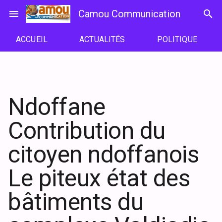
Passer
menu
Camou Communication
search
au
contenu
ACCUEIL
ACTUALITÉS
POLITIQUE
Ndoffane
Contribution du
citoyen ndoffanois
Le piteux état des
bâtiments du