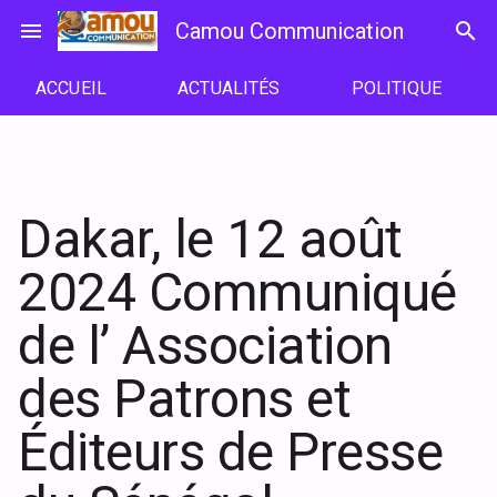
Passer
menu
Camou Communication
search
au
contenu
ACCUEIL
ACTUALITÉS
POLITIQUE
Dakar, le 12 août
2024 Communiqué
de l’ Association
des Patrons et
Éditeurs de Presse