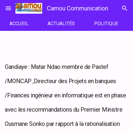
Passer
menu
Camou Communication
search
au
contenu
ACCUEIL
ACTUALITÉS
POLITIQUE
Gandiaye : Matar Ndao membre de Pastef
/MONCAP ,Directeur des Projets en banques
/Finances ingénieur en informatique est en phase
avec les recommandations du Premier Ministre
Ousmane Sonko par rapport à la rationalisation