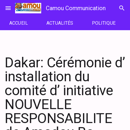
Passer
menu
Camou Communication
search
au
contenu
ACCUEIL
ACTUALITÉS
POLITIQUE
Dakar: Cérémonie d’
installation du
comité d’ initiative
NOUVELLE
RESPONSABILITE