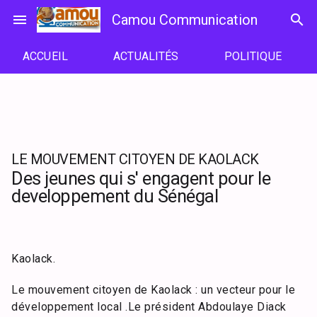
Passer
menu
Camou Communication
search
au
contenu
ACCUEIL
ACTUALITÉS
POLITIQUE
LE MOUVEMENT CITOYEN DE KAOLACK
Des jeunes qui s' engagent pour le
developpement du Sénégal
Kaolack.
Le mouvement citoyen de Kaolack : un vecteur pour le
développement local .Le président Abdoulaye Diack