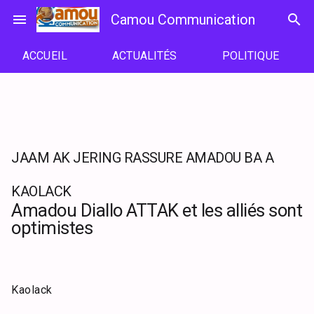
Passer
menu
Camou Communication
search
au
contenu
ACCUEIL
ACTUALITÉS
POLITIQUE
JAAM AK JERING RASSURE AMADOU BA A
KAOLACK
Amadou Diallo ATTAK et les alliés sont
optimistes
Kaolack