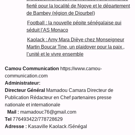
fierté pour la localité de Ngoye et le département
de Bambey (région de Diourbel)
Football : la nouvelle pépite sénégalaise qui
séduit l’AS Monaco
Kaolack : Amy Mara Dièye chez Monseigneur
Martin Boucar Tine, un plaidoyer pour la paix ,
l’unité et le vivre ensemble
Camou Communication
https://www.camou-
communication.com
Administrateur:
Directeur Général
Mamadou Camara Directeur de
Publication Rédacteur en Chef partenaires presse
nationale et internationale
Mail :
mamadouc76@gmail.com
Tel
776493422/778728629
Adresse :
Kasaville Kaolack /Sénégal