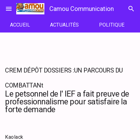
Passer
menu
Camou Communication
search
au
contenu
ACCUEIL
ACTUALITÉS
POLITIQUE
CREM DÉPÔT DOSSIERS :UN PARCOURS DU
COMBATTANt
Le petsonnel de l' IEF a fait preuve de
professionnalisme pour satisfaire la
forte demande
Kaolack