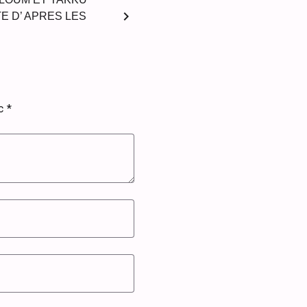
chevron_right
 D’ APRES LES
ec
*