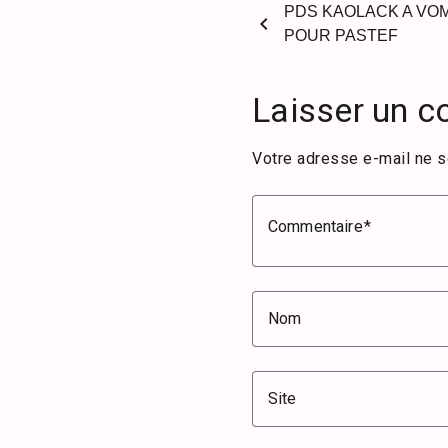
PDS KAOLACK A VOM
chevron_left
POUR PASTEF
Laisser un 
Votre adresse e-mail ne s
Commentaire
Nom
Site