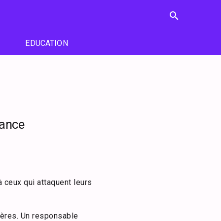
search
EDUCATION
vance
à ceux qui attaquent leurs
ères. Un responsable