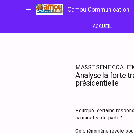
Passer
menu
Camou Communication
au
contenu
ACCUEIL
MASSE SENE COALIT
Analyse la forte
présidentielle
Pourquoi certains responsa
camarades de parti ?
Ce phénomène révèle souv