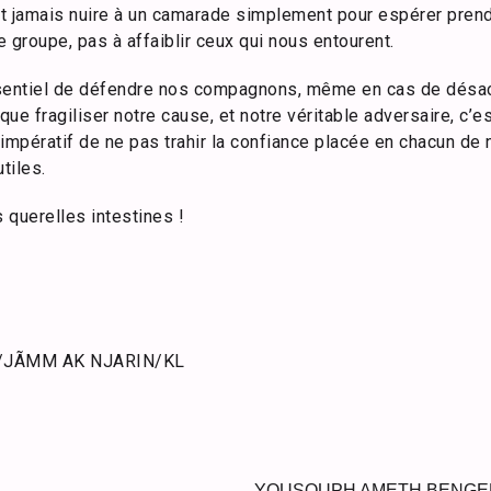
t jamais nuire à un camarade simplement pour espérer prend
e groupe, pas à affaiblir ceux qui nous entourent.
essentiel de défendre nos compagnons, même en cas de désac
 que fragiliser notre cause, et notre véritable adversaire, c’
mpératif de ne pas trahir la confiance placée en chacun de no
tiles.
s querelles intestines !
n/JÃMM AK NJARIN/KL
YOUSOUPH AMETH BENGE