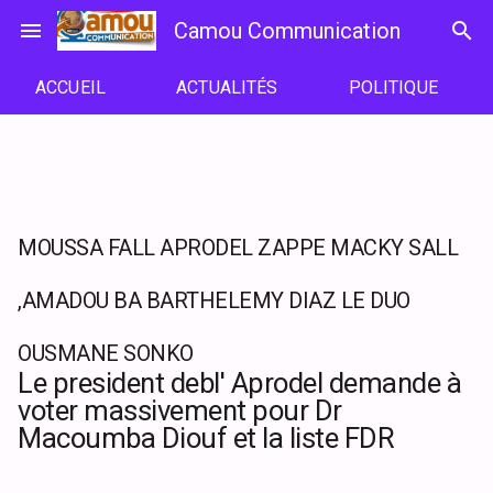
Passer
menu
Camou Communication
search
au
contenu
ACCUEIL
ACTUALITÉS
POLITIQUE
MOUSSA FALL APRODEL ZAPPE MACKY SALL
,AMADOU BA BARTHELEMY DIAZ LE DUO
OUSMANE SONKO
Le president debl' Aprodel demande à
voter massivement pour Dr
Macoumba Diouf et la liste FDR