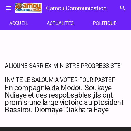
Passer
menu
Camou Communication
search
au
contenu
ACCUEIL
ACTUALITÉS
POLITIQUE
ALIOUNE SARR EX MINISTRE PROGRESSISTE
INVITE LE SALOUM A VOTER POUR PASTEF
En compagnie de Modou Soukaye
Ndiaye et des respobsables ,ils ont
promis une large victoire au ptesident
Bassirou Diomaye Diakhare Faye
Lecteur