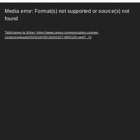
Lecteur
Media error: Format(s) not supported or source(s) not
vidéo
found
Télécharger le fichier: https://www.camou-communication.com/wp-
content/uploads/2024/10/VID-20241027-WA0120.mp4?_=2