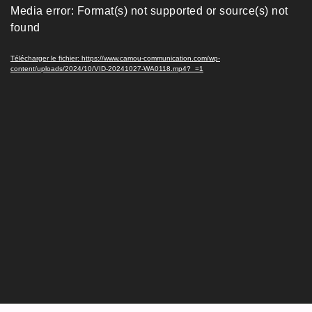
Media error: Format(s) not supported or source(s) not
vidéo
found
Télécharger le fichier: https://www.camou-communication.com/wp-
content/uploads/2024/10/VID-20241027-WA0118.mp4?_=1