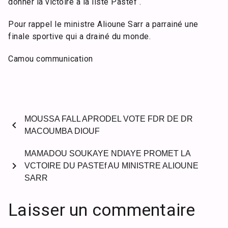
donner la victoire à la liste Pastef .
Pour rappel le ministre Alioune Sarr a parrainé une
finale sportive qui a drainé du monde.
Camou communication
MOUSSA FALL APRODEL VOTE FDR DE DR
chevron_left
MACOUMBA DIOUF
MAMADOU SOUKAYE NDIAYE PROMET LA
chevron_right
VCTOIRE DU PASTEf AU MINISTRE ALIOUNE
SARR
Laisser un commentaire