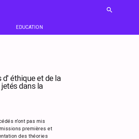
search
EDUCATION
d' éthique et de la
 jetés dans la
ccédés n’ont pas mis
es missions premières et
entation des théories