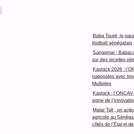
Baba Touré, le gau
football sénégalais
Sangomar : Babacar
sur des recettes pét
Kaolack 2026 : l’O
nationales avec In
Multiples
Kaolack : l’ONCAV 
signe de l’innovatio
Matar Tall , un acte
agricole au Sénéga
côtés de l’État et d