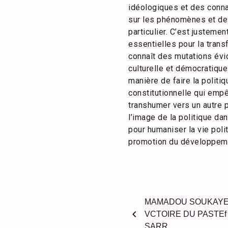
idéologiques et des conna
sur les phénomènes et de 
particulier. C’est justeme
essentielles pour la trans
connaît des mutations évid
culturelle et démocratiqu
manière de faire la politi
constitutionnelle qui empê
transhumer vers un autre p
l’image de la politique dan
pour humaniser la vie polit
promotion du développeme
MAMADOU SOUKAYE 
chevron_left
VCTOIRE DU PASTEf
SARR