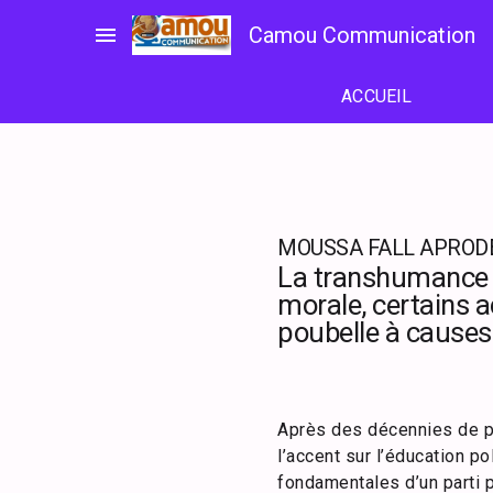
Passer
menu
Camou Communication
au
contenu
ACCUEIL
MOUSSA FALL APROD
La transhumance po
morale, certains a
poubelle à causes 
Après des décennies de po
l’accent sur l’éducation po
fondamentales d’un parti p