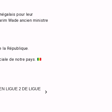
négalais pour leur
Karim Wade ancien ministre
e la République.
ciale de notre pays.
N LIGUE 2 DE LIGUE
chevron_right