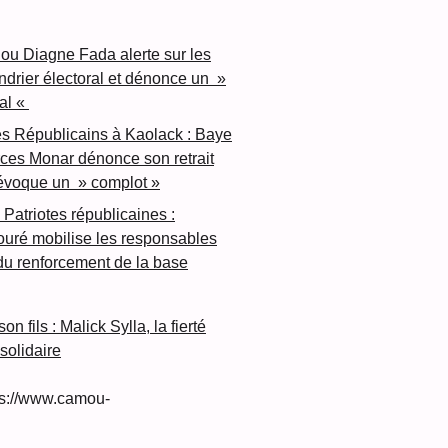
ou Diagne Fada alerte sur les
endrier électoral et dénonce un »
al «
es Républicains à Kaolack : Baye
ces Monar dénonce son retrait
 évoque un » complot »
 Patriotes républicaines :
ré mobilise les responsables
 du renforcement de la base
n fils : Malick Sylla, la fierté
olidaire
s://www.camou-