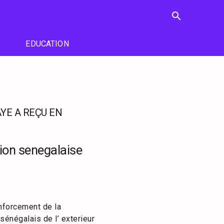
search
EDUCATION
YE A REÇU EN
tion senegalaise
enforcement de la
 sénégalais de l’ exterieur