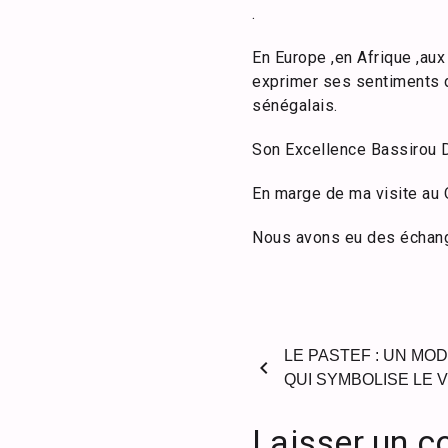
.
En Europe ,en Afrique ,aux
exprimer ses sentiments de
sénégalais.
Son Excellence Bassirou 
En marge de ma visite au Q
Nous avons eu des échange
LE PASTEF : UN MOD
chevron_left
QUI SYMBOLISE LE 
Laisser un 