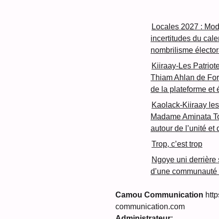
Locales 2027 : Mod
incertitudes du cal
nombrilisme élector
Kiiraay-Les Patriot
Thiam Ahlan de For
de la plateforme et
Kaolack-Kiiraay les
Madame Aminata Tou
autour de l’unité et
Trop, c’est trop
Ngoye uni derrière so
d’une communauté s
Camou Communication
http
communication.com
Administrateur: