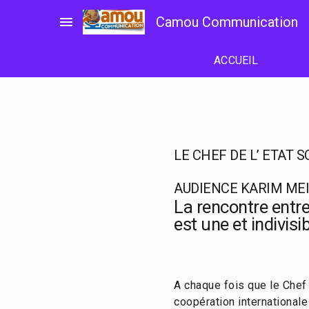
Passer
menu
Camou Communication
au
contenu
ACCUEIL
LE CHEF DE L’ ETAT
AUDIENCE KARIM ME
La rencontre entr
est une et indivisi
A chaque fois que le Chef 
coopération internationale 