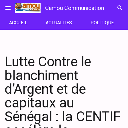
Passer
menu
Camou Communication
search
au
contenu
ACCUEIL
ACTUALITÉS
POLITIQUE
Lutte Contre le
blanchiment
d’Argent et de
capitaux au
Sénégal : la CENTIF