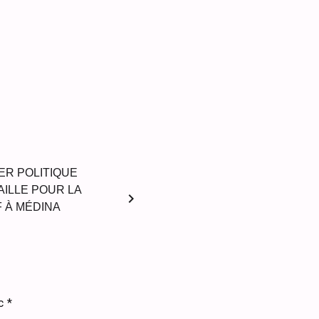
ER POLITIQUE
AILLE POUR LA
chevron_right
 À MÉDINA
ec
*