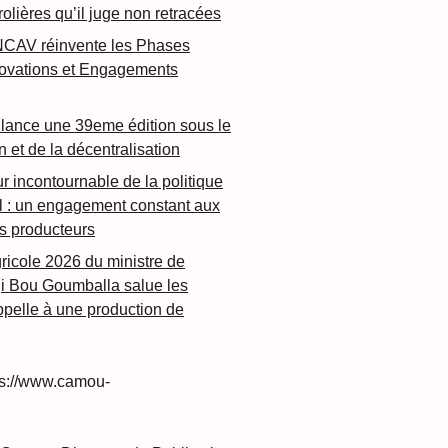
rolières qu’il juge non retracées
NCAV réinvente les Phases
novations et Engagements
lance une 39eme édition sous le
n et de la décentralisation
ur incontournable de la politique
l : un engagement constant aux
es producteurs
ricole 2026 du ministre de
dji Bou Goumballa salue les
 appelle à une production de
s://www.camou-