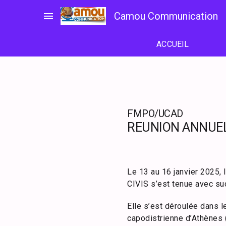
Passer
menu
Camou Communication
au
contenu
ACCUEIL
FMPO/UCAD
REUNION ANNUEL
Le 13 au 16 janvier 2025, 
CIVIS s’est tenue avec su
Elle s’est déroulée dans 
capodistrienne d’Athènes 