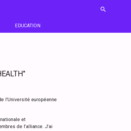
search
EDUCATION
HEALTH"
 de l’Université européenne
nationale et
bres de l’alliance. J’ai