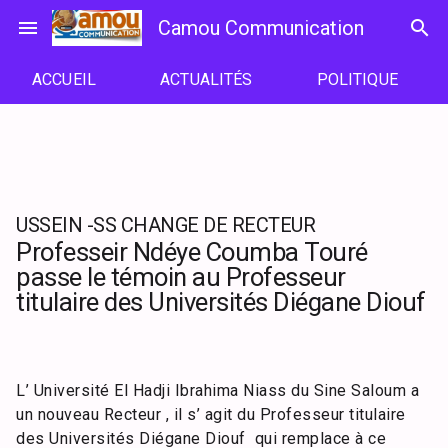
Passer
menu
Camou Communication
search
au
contenu
ACCUEIL
ACTUALITÉS
POLITIQUE
USSEIN -SS CHANGE DE RECTEUR
Professeir Ndéye Coumba Touré
passe le témoin au Professeur
titulaire des Universités Diégane Diouf
L’ Université El Hadji Ibrahima Niass du Sine Saloum a
un nouveau Recteur , il s’ agit du Professeur titulaire
des Universités Diégane Diouf qui remplace à ce