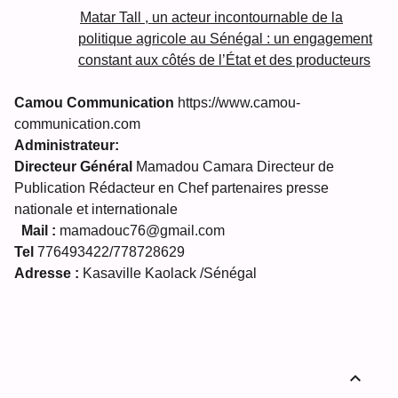
Matar Tall , un acteur incontournable de la
politique agricole au Sénégal : un engagement
constant aux côtés de l’État et des producteurs
Camou Communication
https://www.camou-
communication.com
Administrateur:
Directeur Général
Mamadou Camara Directeur de
Publication Rédacteur en Chef partenaires presse
nationale et internationale
Mail :
mamadouc76@gmail.com
Tel
776493422/778728629
Adresse :
Kasaville Kaolack /Sénégal
expand_less