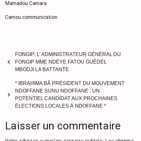
Mamadou Camara
Camou communication
FONGIP: L’ ADMINISTRATEUR GÉNÉRAL DU
chevron_left
FONGIP MME NDÉYE FATOU GUÉDÉL
MBODJI LA BATTANTE
* IBRAHIMA BÂ PRÉSIDENT DU MOUVEMENT
NDOFFANE SUNU NDOFFANE : UN
chevron_right
POTENTIEL CANDIDAT AUX PROCHAINES
ÉLECTIONS LOCALES À NDOFFANE *
Laisser un commentaire
Votre adresse e-mail ne sera pas publiée.
Les champs