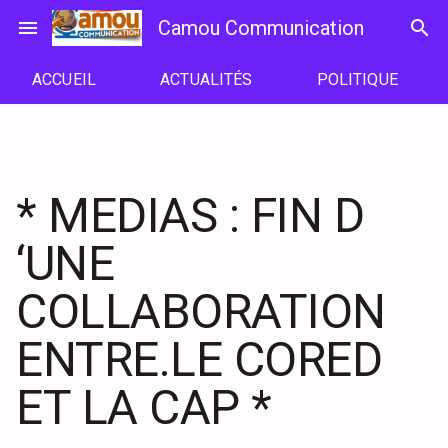
Passer
menu
Camou Communication
search
au
contenu
ACCUEIL
ACTUALITÉS
POLITIQUE
* MEDIAS : FIN D
‘UNE
COLLABORATION
ENTRE.LE CORED
ET LA CAP *