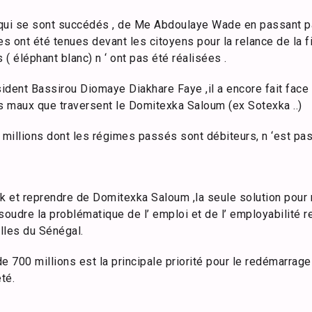
 qui se sont succédés , de Me Abdoulaye Wade en passant p
 ont été tenues devant les citoyens pour la relance de la fi
( éléphant blanc) n ‘ ont pas été réalisées .
dent Bassirou Diomaye Diakhare Faye ,il a encore fait face 
es maux que traversent le Domitexka Saloum (ex Sotexka ..)
 millions dont les régimes passés sont débiteurs, n ‘est pas
k et reprendre de Domitexka Saloum ,la seule solution pour 
udre la problématique de l’ emploi et de l’ employabilité r
elles du Sénégal.
e 700 millions est la principale priorité pour le redémarrage 
té.