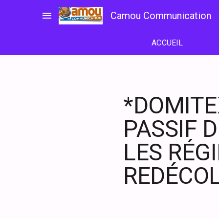
Passer
menu
Camou Communication
au
contenu
ACCUEIL
*DOMITE
PASSIF D
LES RÉG
REDÉCO