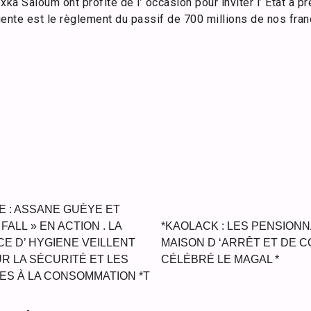
xka Saloum ont profité de l’ occasion pour inviter l’ Etat à 
gente est le règlement du passif de 700 millions de nos fra
 : ASSANE GUÈYE ET
FALL » EN ACTION . LA
*KAOLACK : LES PENSIONN
CE D’ HYGIENE VEILLENT
MAISON D ‘ARRÊT ET DE 
R LA SÉCURITÉ ET LES
CÉLÉBRÉ LE MAGAL *
ES À LA CONSOMMATION *T