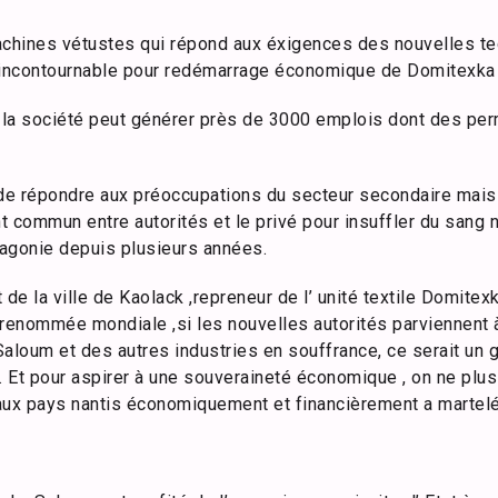
chines vétustes qui répond aux éxigences des nouvelles t
té incontournable pour redémarrage économique de Domitexka
e la société peut générer près de 3000 emplois dont des pe
é de répondre aux préoccupations du secteur secondaire mais 
 commun entre autorités et le privé pour insuffler du sang n
agonie depuis plusieurs années.
 de la ville de Kaolack ,repreneur de l’ unité textile Domitex
enommée mondiale ,si les nouvelles autorités parviennent 
Saloum et des autres industries en souffrance, ce serait un
e. Et pour aspirer à une souveraineté économique , on ne plu
aux pays nantis économiquement et financièrement a martelé