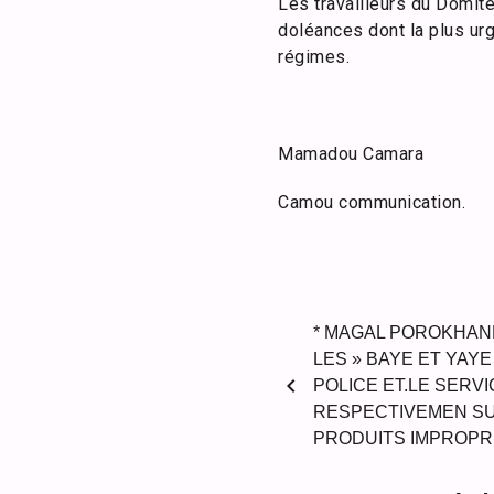
Les travailleurs du Domite
doléances dont la plus ur
régimes.
Mamadou Camara
Camou communication.
* MAGAL POROKHANE
LES » BAYE ET YAYE 
chevron_left
POLICE ET.LE SERVI
RESPECTIVEMEN SU
PRODUITS IMPROPR