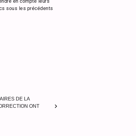
prendre en compte leurs
ncs sous les précédents
AIRES DE LA
chevron_right
CORRECTION ONT