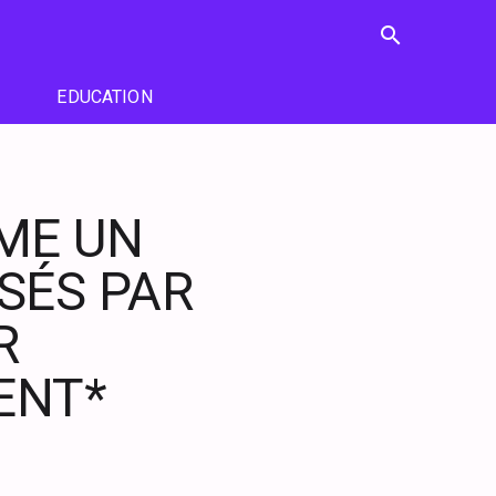
search
EDUCATION
ME UN
SSÉS PAR
R
ENT*