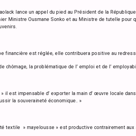
aolack lance un appel du pied au Président de la Républiqu
er Ministre Ousmane Sonko et au Ministre de tutelle pour qu
uvenirs.
pe financière est réglée, elle contribuera positive au redre
de chômage, la problématique de l’ emploi et de l’ employabil
, » il est impensable d’ exporter la main d’ œuvre locale da
éussir la souveraineté économique.. »
ité textile » mayelousse » est productive contrairement aux a