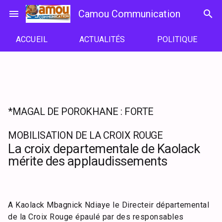
Passer
menu
Camou Communication
search
au
contenu
ACCUEIL
ACTUALITÉS
POLITIQUE
*MAGAL DE POROKHANE : FORTE
MOBILISATION DE LA CROIX ROUGE
La croix departementale de Kaolack
mérite des applaudissements
A Kaolack Mbagnick Ndiaye le Directeir départemental
de la Croix Rouge épaulé par des responsables