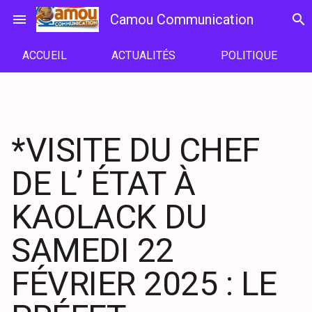
Passer
menu
Camou Communication
search
au
contenu
ACCUEIL
ACTUALITÉS
POLITIQUE
*VISITE DU CHEF
DE L’ ÉTAT À
KAOLACK DU
SAMEDI 22
FÉVRIER 2025 : LE