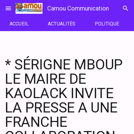
Passer
menu
Camou Communication
search
au
contenu
ACCUEIL
ACTUALITÉS
POLITIQUE
* SÉRIGNE MBOUP
LE MAIRE DE
KAOLACK INVITE
LA PRESSE A UNE
FRANCHE