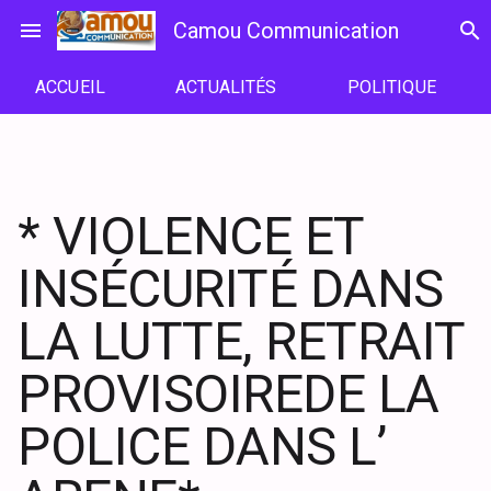
Passer
menu
Camou Communication
search
au
contenu
ACCUEIL
ACTUALITÉS
POLITIQUE
* VIOLENCE ET
INSÉCURITÉ DANS
LA LUTTE, RETRAIT
PROVISOIREDE LA
POLICE DANS L’