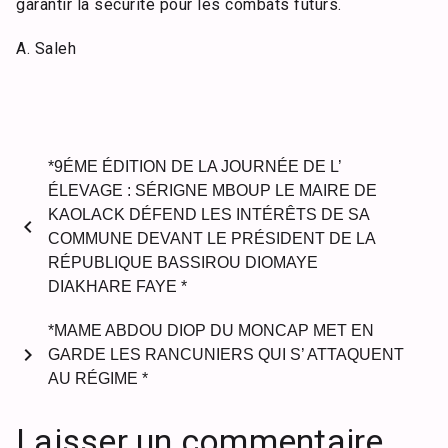
garantir la sécurité pour les combats futurs.
A. Saleh
*9ÉME ÉDITION DE LA JOURNÉE DE L’
ÉLEVAGE : SÉRIGNE MBOUP LE MAIRE DE
KAOLACK DÉFEND LES INTÉRÊTS DE SA
chevron_left
COMMUNE DEVANT LE PRÉSIDENT DE LA
RÉPUBLIQUE BASSIROU DIOMAYE
DIAKHARE FAYE *
*MAME ABDOU DIOP DU MONCAP MET EN
chevron_right
GARDE LES RANCUNIERS QUI S’ ATTAQUENT
AU RÉGIME *
Laisser un commentaire