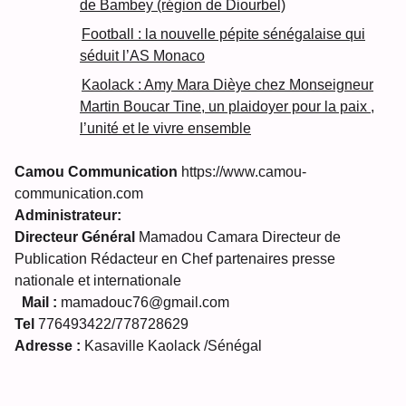
de Bambey (région de Diourbel)
Football : la nouvelle pépite sénégalaise qui
séduit l’AS Monaco
Kaolack : Amy Mara Dièye chez Monseigneur
Martin Boucar Tine, un plaidoyer pour la paix ,
l’unité et le vivre ensemble
Camou Communication
https://www.camou-
communication.com
Administrateur:
Directeur Général
Mamadou Camara Directeur de
Publication Rédacteur en Chef partenaires presse
nationale et internationale
Mail :
mamadouc76@gmail.com
Tel
776493422/778728629
Adresse :
Kasaville Kaolack /Sénégal