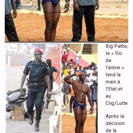
Big Patho,
le « flic
de
l’arène »
tend la
main à
l’Etat et
au
Cng/Lutte
Après la
décision
de la