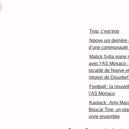
Trop, c’est trop
Ngoye uni derrière so
d’une communauté s
Malick Sylla signe 
avec l’AS Monaco : 
localité de Ngoye 
(région de Diourbel
Football : la nouve
l’AS Monaco
Kaolack : Amy Mar
Boucar Tine, un plaid
vivre ensemble