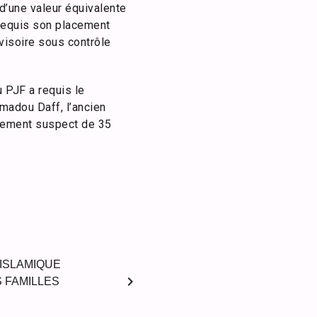
 d’une valeur équivalente
t requis son placement
visoire sous contrôle
 PJF a requis le
madou Daff, l’ancien
irement suspect de 35
 ISLAMIQUE
chevron_right
 FAMILLES