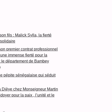
n fils : Malick Sylla, la fierté
olidaire
son premier contrat professionnel
une immense fierté pour la
et le département de Bambey
)
lle pépite sénégalaise qui séduit
a Dièye chez Monseigneur Martin
oyer pour la paix , l’unité et le