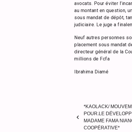
avocats. Pour éviter l’inc
au montant en question, un
sous mandat de dépôt, tan
judiciaire. Le juge a final
Neuf autres personnes son
placement sous mandat de 
directeur général de la C
millions de Fcfa
Ibrahima Diamé
*KAOLACK/ MOUVEME
POUR.LE DÉVELOPPE
chevron_left
MADAME FAMA NIANG
COOPÉRATIVE*