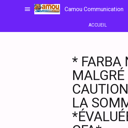
Passer
menu
Camou Communication
au
contenu
ACCUEIL
* FARBA
MALGRÉ 
CAUTION
LA SOMM
*ÉVALUÉ