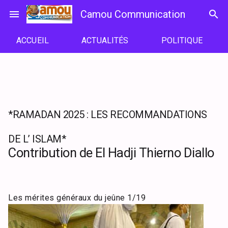
Passer
menu
Camou Communication
search
au
contenu
ACCUEIL
ACTUALITÉS
POLITIQUE
*RAMADAN 2025 : LES RECOMMANDATIONS
DE L’ ISLAM*
Contribution de El Hadji Thierno Diallo
L
es mérites généraux du jeûne 1/19