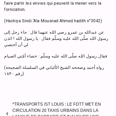
faire partir les envies qui peuvent la mener vers la
fornication.
(Hachiya Sindi ‘Ala Mousnad Ahmed hadith n°3042)
عن عبدالله بن عمرو رضي الله عنهما قال : جاء رجل إلى
رسول الله صلّى الله عليه وسلّم فقال : يا رسول الله ! ائذن
لي أن أختصي
فقال رسول الله صلّى الله عليه وسلّم : خصاء أمّتي الصيام
(رواه أحمد وصححه الشيخ الألباني في السلسلة الصحيحة
رقم ١٨٣٠)
*TRANSPORTS /ST LOUIS : LE FDTT MET EN
CIRCULATION 20 TAXIS URBAINS DANS LA
chevron_left