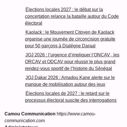
Élections locales 2027 : le débat sur la
concertation relance la bataille autour du Code
électoral
Kaolack : le Mouvement Citoyen de Kaolack
organise une journée de circoncision gratuite
pour 50 garçons à Dialégne Daraal
JOJ 2026 : l’urgence d’impliquer l’ONCAV , les
ORCAV et ODCAV pour réussir le plus grand
rendez-vous sportif de l’histoire du Sénégal
JOJ Dakar 2026 : Amadou Kane alerte sur le
manque de mobilisation autour des jeux
Élections locales de 2027 : le retard sur le
processus électoral suscite des interrogations
Camou Communication
https://www.camou-
communication.com