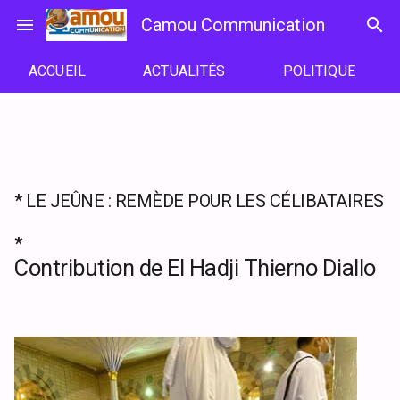
Passer
menu
Camou Communication
search
au
contenu
ACCUEIL
ACTUALITÉS
POLITIQUE
* LE JEÛNE : REMÈDE POUR LES CÉLIBATAIRES
*
Contribution de El Hadji Thierno Diallo