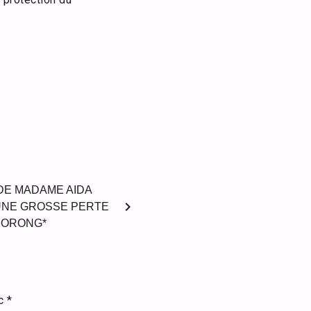
 DE MADAME AIDA
chevron_right
UNE GROSSE PERTE
DORONG*
ec
*