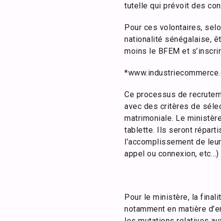
tutelle qui prévoit des con
Pour ces volontaires, sel
nationalité sénégalaise, ê
moins le BFEM et s’inscrir
*www.industriecommerce.
Ce processus de recruteme
avec des critères de sélect
matrimoniale. Le ministèr
tablette. Ils seront répa
l’accomplissement de leurs
appel ou connexion, etc…)
Pour le ministère, la fina
notamment en matière d’em
les mutations relatives au