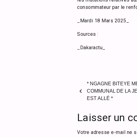
consommateur par le renfo
_Mardi 18 Mars 2025_
Sources :
_Dakaractu_
* NGAGNE BITEYE M
chevron_left
COMMUNAL DE LA JE
EST ALLÉ *
Laisser un 
Votre adresse e-mail ne s