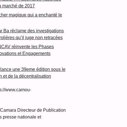
u marché de 2017
cher magique qui a enchanté le
 Ba réclame des investigations
rolières qu’il juge non retracées
NCAV réinvente les Phases
novations et Engagements
lance une 39eme édition sous le
n et de la décentralisation
s://www.camou-
amara Directeur de Publication
 presse nationale et