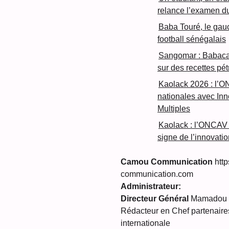
relance l’examen d
Baba Touré, le gau
football sénégalais
Sangomar : Babacar
sur des recettes pét
Kaolack 2026 : l’O
nationales avec In
Multiples
Kaolack : l’ONCAV 
signe de l’innovatio
Camou Communication
http
communication.com
Administrateur:
Directeur Général
Mamadou C
Rédacteur en Chef partenaires
internationale