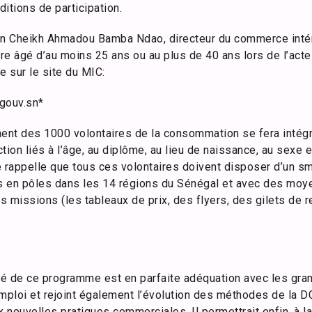
ditions de participation.
on Cheikh Ahmadou Bamba Ndao, directeur du commerce intérie
tre âgé d’au moins 25 ans ou au plus de 40 ans lors de l’acte
e sur le site du MIC:
gouv.sn*
nt des 1000 volontaires de la consommation se fera intégr
ion liés à l’âge, au diplôme, au lieu de naissance, au sexe et
e rappelle que tous ces volontaires doivent disposer d’un s
rtis en pôles dans les 14 régions du Sénégal et avec des moy
 missions (les tableaux de prix, des flyers, des gilets de r
lité de ce programme est en parfaite adéquation avec les gran
ploi et rejoint également l’évolution des méthodes de la D
x nouvelles pratiques commerciales. Il permettrait enfin, à l