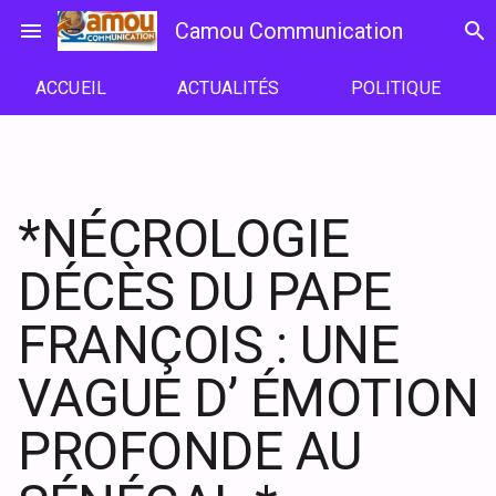
Passer
menu
Camou Communication
search
au
contenu
ACCUEIL
ACTUALITÉS
POLITIQUE
*NÉCROLOGIE
DÉCÈS DU PAPE
FRANÇOIS : UNE
VAGUE D’ ÉMOTION
PROFONDE AU